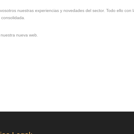
vosotros nuestras experiencias y novedades del sector. Todo ello con l
a consolidada.
r nuestra nueva web.