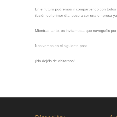
En el futuro podremos ir compartiendo con todos 
ilusión del primer día, pese a ser una empresa y
Mientras tanto, os invitamos a que naveguéis po
Nos vemos en el siguiente post
¡No dejéis de visitarnos!