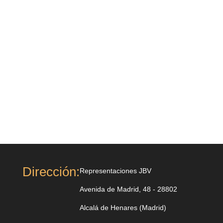
CONTACTO

910 052 314
sac@representacionesjbv.com
HORARIO

Lunes a Jueves de 8:00 a 16:30
Viernes de 8:00 a 15:00
Dirección:
Representaciones JBV
Avenida de Madrid, 48 - 28802
Alcalá de Henares (Madrid)