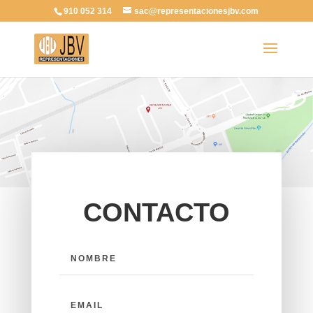
910 052 314
sac@representacionesjbv.com
CONTACTO